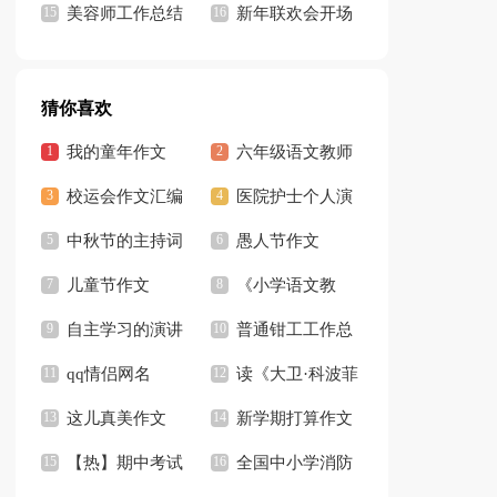
记
美容师工作总结
持人开场白13篇
新年联欢会开场
集锦15篇
白(合集15篇)
猜你喜欢
我的童年作文
六年级语文教师
【推荐】
校运会作文汇编
工作总结15篇
医院护士个人演
15篇
中秋节的主持词
讲稿
愚人节作文
开场白
儿童节作文
《小学语文教
【精】
自主学习的演讲
师》读书笔记
普通钳工工作总
稿
qq情侣网名
结
读《大卫·科波菲
这儿真美作文
尔》有感
新学期打算作文
【推荐】
【热】期中考试
全国中小学消防