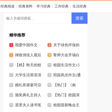
经典阅读
经典资料
学习经典
工作经典
生活经典
|
|
|
|
精华推荐
我爱中国作文
关于绿色环保的
律政俏佳人观后
作文
誓师大会开场白
感2篇
【精】秋天的校
(12篇)
校园生活作文15
园作文
大学生活英语演
篇
田园风光作文(通
讲稿
婚礼答谢宴司仪
用15篇)
【热门】《匆
开场白汇编7篇
颁奖典礼主持人
匆》读后感
【热门】校园演
开场白
居里夫人读书笔
讲稿
校园迎新晚会主