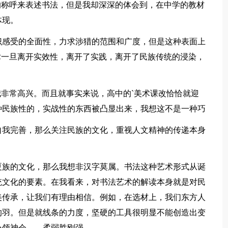
的称呼来表述书法，但是我却深深的体会到，在中学的教材
体现。
识感受的全面性，力求涉猎的范围和广度，但是这种表面上
术一旦离开实效性，离开了实践，离开了民族传统的浸染，
我非常高兴。而且就事实来说，高中的`美术课改恰恰就迎
种民族性的，实战性的东西被凸显出来，我想这不是一种巧
自我完善，那么关注民族的文化，重视人文精神的传递本身
夏族的文化，那么我想非汉字莫属。书法这种艺术形式从诞
统文化的要素。在我看来，对书法艺术的解读本身就是对民
美传承，让我们有理由相信。例如，在选材上，我们东方人
的羽。但是就线条的力度，坚硬的工具很明显不能创造出变
心领神会——柔弱胜刚强。