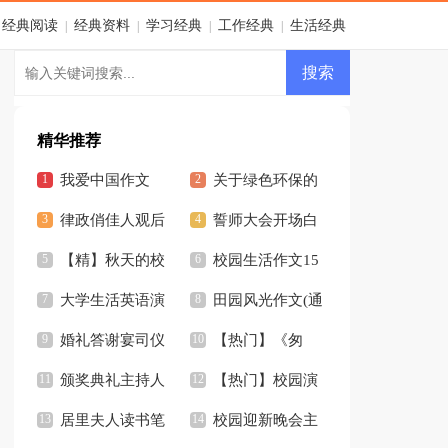
经典阅读
经典资料
学习经典
工作经典
生活经典
|
|
|
|
精华推荐
我爱中国作文
关于绿色环保的
律政俏佳人观后
作文
誓师大会开场白
感2篇
【精】秋天的校
(12篇)
校园生活作文15
园作文
大学生活英语演
篇
田园风光作文(通
讲稿
婚礼答谢宴司仪
用15篇)
【热门】《匆
开场白汇编7篇
颁奖典礼主持人
匆》读后感
【热门】校园演
开场白
居里夫人读书笔
讲稿
校园迎新晚会主