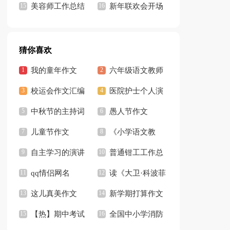
记
美容师工作总结
持人开场白13篇
新年联欢会开场
集锦15篇
白(合集15篇)
猜你喜欢
我的童年作文
六年级语文教师
【推荐】
校运会作文汇编
工作总结15篇
医院护士个人演
15篇
中秋节的主持词
讲稿
愚人节作文
开场白
儿童节作文
《小学语文教
【精】
自主学习的演讲
师》读书笔记
普通钳工工作总
稿
qq情侣网名
结
读《大卫·科波菲
这儿真美作文
尔》有感
新学期打算作文
【推荐】
【热】期中考试
全国中小学消防