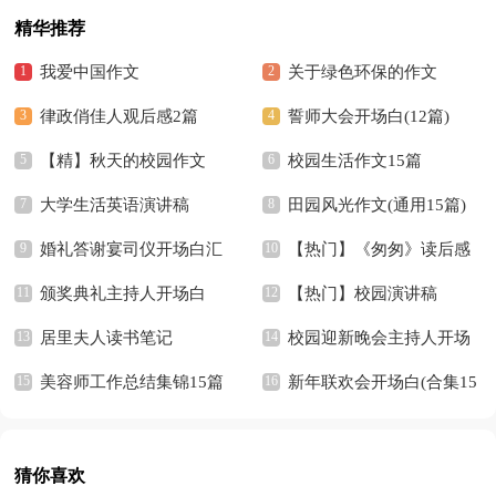
精华推荐
我爱中国作文
关于绿色环保的作文
律政俏佳人观后感2篇
誓师大会开场白(12篇)
【精】秋天的校园作文
校园生活作文15篇
大学生活英语演讲稿
田园风光作文(通用15篇)
婚礼答谢宴司仪开场白汇
【热门】《匆匆》读后感
编7篇
颁奖典礼主持人开场白
【热门】校园演讲稿
居里夫人读书笔记
校园迎新晚会主持人开场
美容师工作总结集锦15篇
白13篇
新年联欢会开场白(合集15
篇)
猜你喜欢