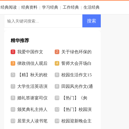
经典阅读
经典资料
学习经典
工作经典
生活经典
|
|
|
|
精华推荐
我爱中国作文
关于绿色环保的
律政俏佳人观后
作文
誓师大会开场白
感2篇
【精】秋天的校
(12篇)
校园生活作文15
园作文
大学生活英语演
篇
田园风光作文(通
讲稿
婚礼答谢宴司仪
用15篇)
【热门】《匆
开场白汇编7篇
颁奖典礼主持人
匆》读后感
【热门】校园演
开场白
居里夫人读书笔
讲稿
校园迎新晚会主