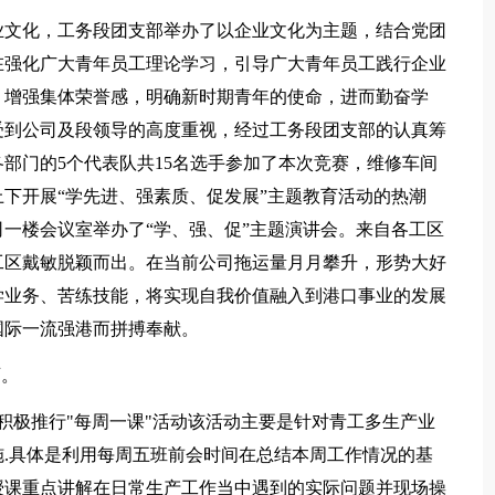
业文化，工务段团支部举办了以企业文化为主题，结合党团
在强化广大青年员工理论学习，引导广大青年员工践行企业
，增强集体荣誉感，明确新时期青年的使命，进而勤奋学
受到公司及段领导的高度重视，经过工务段团支部的认真筹
部门的5个代表队共15名选手参加了本次竞赛，维修车间
下开展“学先进、强素质、促发展”主题教育活动的热潮
一楼会议室举办了“学、强、促”主题演讲会。来自各工区
工区戴敏脱颖而出。在当前公司拖运量月月攀升，形势大好
学业务、苦练技能，将实现自我价值融入到港口事业的发展
国际一流强港而拼搏奉献。
育。
积极推行"每周一课"活动该活动主要是针对青工多生产业
.具体是利用每周五班前会时间在总结本周工作情况的基
授课重点讲解在日常生产工作当中遇到的实际问题并现场操