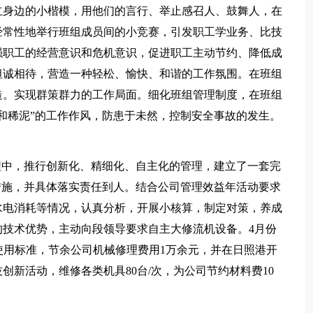
立身边的小楷模，用他们的言行、举止感召人、鼓舞人，在
经常性地举行班组成员间的小竞赛，引发职工学业务、比技
强职工的经营意识和危机意识，促进职工主动节约、降低成
坦诚相待，营造一种轻松、愉快、和谐的工作氛围。在班组
造。实现群策群力的工作局面。细化班组管理制度，在班组
和稀泥”的工作作风，防患于未然，控制安全事故的发生。
程中，推行创新化、精细化、自主化的管理，建立了一套完
措施，并具体落实责任到人。结合公司管理效益年活动要求
水电消耗等情况，认真分析，开展小核算，制定对策，养成
技术优势，主动向段领导要求自主大修流机设备。4月份
常使用标准，节余公司机械修理费用1万余元，并在日照港开
新活动，维修各类机具80台/次，为公司节约材料费10
。