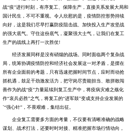
战“疫”进行时刻，有序复工、保障生产，直接关系发展大局和
国计民生，不可不重视。令人欣慰的是，疫情防控形势持续
向好，这是我们尽早打赢防疫阻击战、加快投入生产攻坚战
的强大底气。守住这份底气，凝聚强大士气，让我们在复工
生产的战线上再打一次胜仗!
经济发展同样是没有硝烟的战场。同时面临两个复杂战
局，统筹协调疫情防控和经济社会发展这一对矛盾，是摆在
所有企业面前的考题，只有迅速把握时间节点，应时而动抢
抓机遇，鼓足干劲激发活力，把守岗尽责能担当、敢拼敢闯
善作为的战“疫”力量延续到复工生产中，将疫病灾难之殇化
作“哀兵必胜”之气，将复工的“进军鼓”变成支持企业发展的
`“强心针”，不畏艰难，集结出征。
企业复工需要多方面的考量，不仅要有清晰准确的战略
谋划、战术打法，还要时时对接、精准把握市场行情动向，