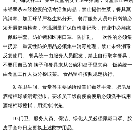
8、确认各工厂集中食堂的安全卫生措施，食堂禁止采购
未经宰杀未经检疫的活禽活鱼肉品，禁止提供生菜，餐具蒸
汽消毒。加工环节严格生熟分开。 餐厅服务人员每日岗前必
须开展健康检查，体温测量并保留检测记录，作业中必须统
一佩戴手套、防护镜和医用口罩、防护鞋。 一次性的必须集
中扔弃，重复性防护用品必须集中消毒处理，禁止未经消毒
反复使用。 餐具统一由服务人员配发，禁止自行取拿餐具，
不要用自己的.筷子和餐具来从公碗和盘子里夹菜，饭菜统一
由食堂工作人员分餐取菜。 食品留样按照规定执行。
9. 在卫生间、食堂等主要场所设置消毒洗手液、肥皂及
酒精棉球或消毒湿巾。要求员工饭前便前便后必须洗手或用
酒精棉球擦拭，用流水冲洗。
10.门卫、服务人员、保洁、绿化人员必须佩戴口罩、胶
皮手套每日应更换上述防护用品。