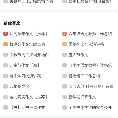
美容师工作总结集锦15篇
白13篇
新年联欢会开场白(合集15
篇)
猜你喜欢
我的童年作文【推荐】
六年级语文教师工作总结
校运会作文汇编15篇
15篇
医院护士个人演讲稿
中秋节的主持词开场白
愚人节作文
儿童节作文【精】
《小学语文教师》读书笔
自主学习的演讲稿
记
普通钳工工作总结
qq情侣网名
读《大卫·科波菲尔》有感
这儿真美作文【推荐】
新学期打算作文
【热】期中考试作文
全国中小学消防安全公开