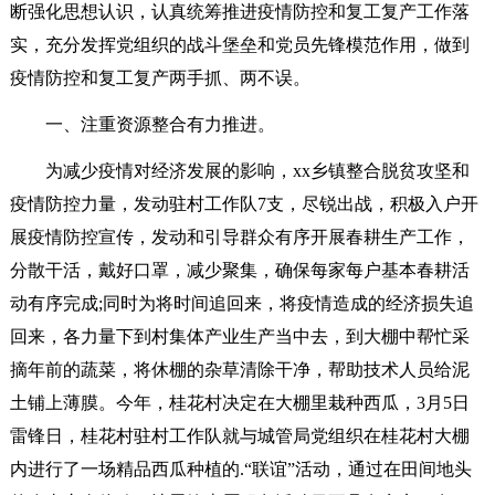
断强化思想认识，认真统筹推进疫情防控和复工复产工作落
实，充分发挥党组织的战斗堡垒和党员先锋模范作用，做到
疫情防控和复工复产两手抓、两不误。
一、注重资源整合有力推进。
为减少疫情对经济发展的影响，xx乡镇整合脱贫攻坚和
疫情防控力量，发动驻村工作队7支，尽锐出战，积极入户开
展疫情防控宣传，发动和引导群众有序开展春耕生产工作，
分散干活，戴好口罩，减少聚集，确保每家每户基本春耕活
动有序完成;同时为将时间追回来，将疫情造成的经济损失追
回来，各力量下到村集体产业生产当中去，到大棚中帮忙采
摘年前的蔬菜，将休棚的杂草清除干净，帮助技术人员给泥
土铺上薄膜。今年，桂花村决定在大棚里栽种西瓜，3月5日
雷锋日，桂花村驻村工作队就与城管局党组织在桂花村大棚
内进行了一场精品西瓜种植的.“联谊”活动，通过在田间地头