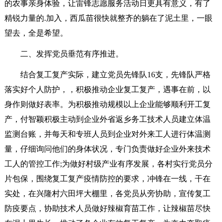
的农事亲身体验，让雷锋志愿服务活动日更具有意义，有了
精锐力量的.加入，西瓜苗很快就整齐的躺在了泥土里，一眼
望去，全是希望。
二、发挥党员垂范有序推进。
结合复工复产实际，建立党员先锋队16支，先锋队严格
落实好个人防护，，积极推动企业复工复产，遇事在前，以
身作则做好表率。为积极推动规模以上企业能够顺利开工复
产，付智颖积极主动到企业外省返乡务工技术人员建立体温
监测台账，并每天和专班人员到企业对外来工人进行体温测
量，仔细询问他们的身体状况，专门负责做好企业外来技术
工人的管控工作;为做好村级产业有序发展，各村实行党员分
片包保，围绕复工复产疫情防控的要求，冲锋在一线，干在
实处，在兴隆村六田坪大棚里，各党员从旁协助，宣传复工
防疫要点，协助技术人员做好辣椒育苗工作，让辣椒苗尽快