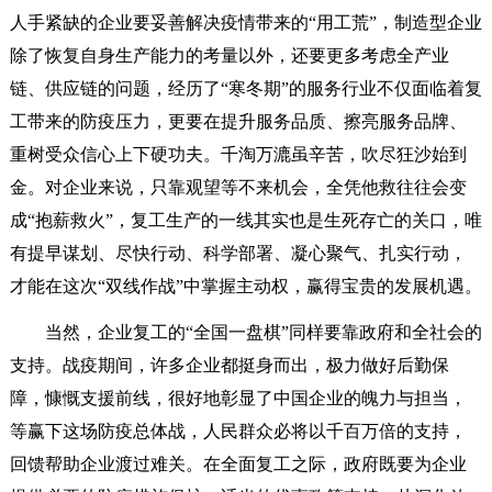
人手紧缺的企业要妥善解决疫情带来的“用工荒”，制造型企业
除了恢复自身生产能力的考量以外，还要更多考虑全产业
链、供应链的问题，经历了“寒冬期”的服务行业不仅面临着复
工带来的防疫压力，更要在提升服务品质、擦亮服务品牌、
重树受众信心上下硬功夫。千淘万漉虽辛苦，吹尽狂沙始到
金。对企业来说，只靠观望等不来机会，全凭他救往往会变
成“抱薪救火”，复工生产的一线其实也是生死存亡的关口，唯
有提早谋划、尽快行动、科学部署、凝心聚气、扎实行动，
才能在这次“双线作战”中掌握主动权，赢得宝贵的发展机遇。
当然，企业复工的“全国一盘棋”同样要靠政府和全社会的
支持。战疫期间，许多企业都挺身而出，极力做好后勤保
障，慷慨支援前线，很好地彰显了中国企业的魄力与担当，
等赢下这场防疫总体战，人民群众必将以千百万倍的支持，
回馈帮助企业渡过难关。在全面复工之际，政府既要为企业