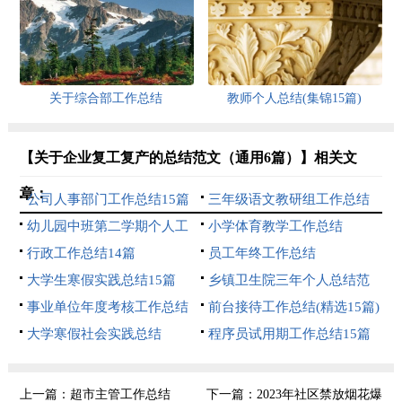
关于综合部工作总结
教师个人总结(集锦15篇)
【关于企业复工复产的总结范文（通用6篇）】相关文
章：
公司人事部门工作总结15篇
三年级语文教研组工作总结
幼儿园中班第二学期个人工
小学体育教学工作总结
作总结
行政工作总结14篇
员工年终工作总结
大学生寒假实践总结15篇
乡镇卫生院三年个人总结范
事业单位年度考核工作总结
文（精选12篇）
前台接待工作总结(精选15篇)
大学寒假社会实践总结
程序员试用期工作总结15篇
上一篇：
超市主管工作总结
下一篇：
2023年社区禁放烟花爆