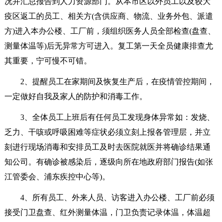
况并汇总报告到人力资源部门。从本市区以外员工以及较大
疫区返工的员工、相关方(含供应商、物流、业务外包、派遣
方)进入本办公楼、工厂前，须组织医务人员全部检查(盘查、
测量体温等)后无异常方可进入。复工第一天全员健康排查尤
其重要，宁可慢不可错。
2、提醒员工在家期间及恢复生产后，在疫情管控期间，
一定做好自我及家人的防护和消毒工作。
3、全体员工上班后有任何员工发现身体异常如：发烧、
乏力、干咳或呼吸困难等症状必须立刻上报各管理层，并立
刻进行现场消毒和安排员工及时去医院就医并将确诊结果通
知公司。有确诊被感染后，逐级向所在地政府部门报告(如张
江管委会、浦东疾控中心等)。
4、所有员工、外来人员、访客进入办公楼、工厂前必须
接受门卫盘查、红外测量体温，门卫负责记录体温，体温超