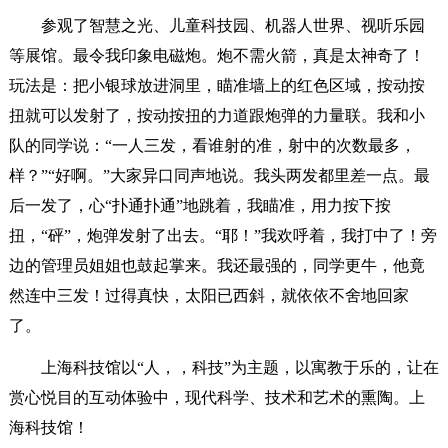
参观了智慧之光、儿童科技园、机器人世界、视听乐园
等展馆。最令我印象电磁炮。炮不需火箭，真是太神奇了！
玩法是：把小银球放进洞里，瞄准墙上的红色区域，按动按
扭就可以发射了，按动按扭的力道跟炮弹的力量联。我和小
队的同学说：“一人三发，看谁射的准，射中的次数最多，
样？”“好啊。”大家异口同声地说。我头两发都里差一点。最
后一发了，心“扑通扑通”地跳着，我瞄准，用力按下按
扭，“砰”，炮弹发射了出去。“耶！”我欢呼着，我打中了！旁
边的管理员姐姐也鼓起掌来。我还最强的，同学更牛，他竟
然连中三发！过得真快，太阳已西斜，就依依不舍地回家
了。
上海科技馆以“人，，科技”为主题，以寓教于乐的，让在
赏心悦目的互动体验中，现代科学、技术和艺术的熏陶。上
海科技馆！