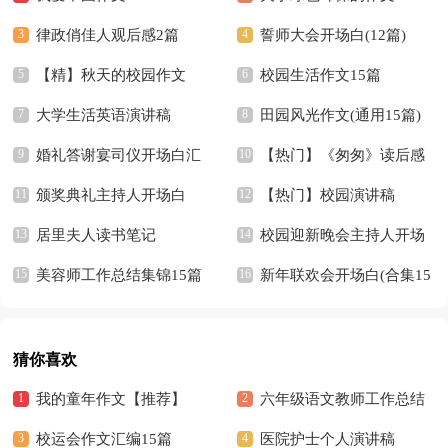
律政俏佳人观后感2篇
誓师大会开场白(12篇)
【精】秋天的校园作文
校园生活作文15篇
大学生活英语演讲稿
田园风光作文(通用15篇)
婚礼答谢宴司仪开场白汇
【热门】《匆匆》读后感
编7篇
颁奖典礼主持人开场白
【热门】校园演讲稿
居里夫人读书笔记
校园迎新晚会主持人开场
美容师工作总结集锦15篇
白13篇
新年联欢会开场白(合集15
篇)
猜你喜欢
我的童年作文【推荐】
六年级语文教师工作总结
校运会作文汇编15篇
15篇
医院护士个人演讲稿