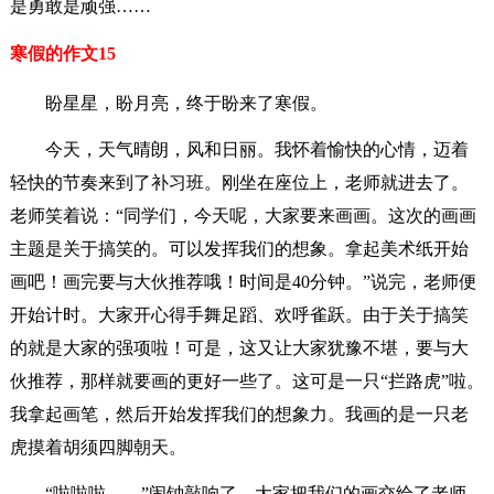
是勇敢是顽强……
寒假的作文15
盼星星，盼月亮，终于盼来了寒假。
今天，天气晴朗，风和日丽。我怀着愉快的心情，迈着
轻快的节奏来到了补习班。刚坐在座位上，老师就进去了。
老师笑着说：“同学们，今天呢，大家要来画画。这次的画画
主题是关于搞笑的。可以发挥我们的想象。拿起美术纸开始
画吧！画完要与大伙推荐哦！时间是40分钟。”说完，老师便
开始计时。大家开心得手舞足蹈、欢呼雀跃。由于关于搞笑
的就是大家的强项啦！可是，这又让大家犹豫不堪，要与大
伙推荐，那样就要画的更好一些了。这可是一只“拦路虎”啦。
我拿起画笔，然后开始发挥我们的想象力。我画的是一只老
虎摸着胡须四脚朝天。
“啦啦啦……”闹钟敲响了。大家把我们的画交给了老师。