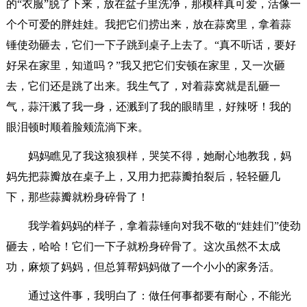
的“衣服”脱了下来，放在盆子里洗净，那模样真可爱，活像一
个个可爱的胖娃娃。我把它们捞出来，放在蒜窝里，拿着蒜
锤使劲砸去，它们一下子跳到桌子上去了。“真不听话，要好
好呆在家里，知道吗？”我又把它们安顿在家里，又一次砸
去，它们还是跳了出来。我生气了，对着蒜窝就是乱砸一
气，蒜汗溅了我一身，还溅到了我的眼睛里，好辣呀！我的
眼泪顿时顺着脸颊流淌下来。
妈妈瞧见了我这狼狈样，哭笑不得，她耐心地教我，妈
妈先把蒜瓣放在桌子上，又用力把蒜瓣拍裂后，轻轻砸几
下，那些蒜瓣就粉身碎骨了！
我学着妈妈的样子，拿着蒜锤向对我不敬的“娃娃们”使劲
砸去，哈哈！它们一下子就粉身碎骨了。这次虽然不太成
功，麻烦了妈妈，但总算帮妈妈做了一个小小的家务活。
通过这件事，我明白了：做任何事都要有耐心，不能光