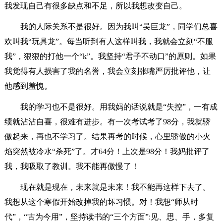
我发现自己有很多缺点和不足，所以我想改变自己。
我的人际关系不是很好。因为我叫“吴巨龙”，同学们总喜
欢叫我“玩具龙”。每当听到有人这样叫我，我就会立刻“不服
我”，狠狠的打他一个“k”。我坚持“君子不动口”的原则。如果
我觉得有人损害了我的名誉，我会立刻张嘴严厉批评他，让
他感到羞愧。
我的学习也不是很好。用我妈的话说就是“失控”，一有成
绩就沾沾自喜，很难有进步。有一次考试考了98分，我就骄
傲起来，再也不学习了。结果再考的时候，心里骄傲的小火
焰突然被冷水“杀死”了。才64分！上次是98分！我妈批评了
我，我吸取了教训。我不能再傲慢了！
现在就是现在，未来就是未来！我不能再这样下去了。
我想从这个寒假开始改掉我的坏习惯。对！我想“师从时
代”，“古为今用”，坚持读书的“三个方面”:见、思、手，多复