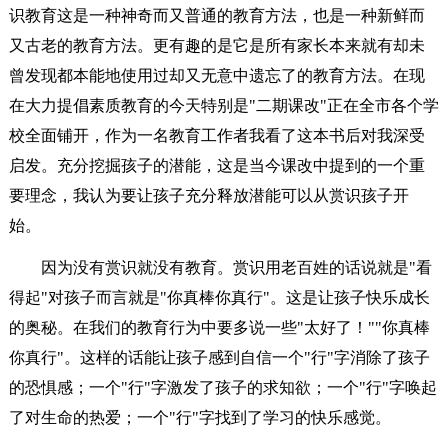
识教育这是一种神奇而又普通的教育方法，也是一种新鲜而
又古老的教育方法。更有趣的是它是所有家长本来就有却未
曾发现都本能地使用过却又无意中遗忘了的教育方法。在现
在大力提倡素质教育的今天特别是"二期课改"正在全市各个学
校全面铺开，作为一名教育工作者我看了这本书后对我深受
启发。充分挖掘孩子的潜能，这是当今课改中提到的一个重
要理念，我认为要让孩子充分释放潜能可以从赏识孩子开
始。
因为没有赏识就没有教育。赏识用老百姓的话说就是"看
得起"对孩子而言就是"你真棒你真行"。这是让孩子快乐成长
的奥秘。在我们的教育行为中要多说一些"太好了！""你真棒
你真行"。这样的话能让孩子感到自信一个"行"字消除了孩子
的恐惧感；一个"行"字激发了孩子的求知欲；一个"行"字唤起
了对生命的热爱；一个"行"字找到了学习的快乐感觉。