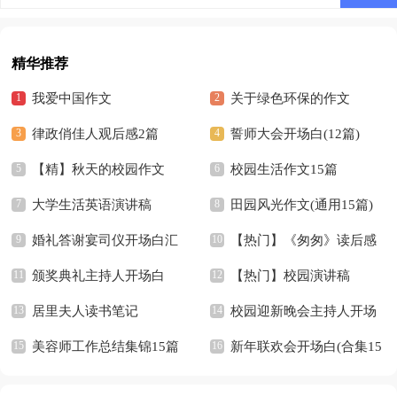
精华推荐
我爱中国作文
关于绿色环保的作文
律政俏佳人观后感2篇
誓师大会开场白(12篇)
【精】秋天的校园作文
校园生活作文15篇
大学生活英语演讲稿
田园风光作文(通用15篇)
婚礼答谢宴司仪开场白汇
【热门】《匆匆》读后感
编7篇
颁奖典礼主持人开场白
【热门】校园演讲稿
居里夫人读书笔记
校园迎新晚会主持人开场
美容师工作总结集锦15篇
白13篇
新年联欢会开场白(合集15
篇)