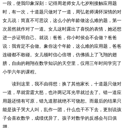
一段，使我印象深刻：记得周老师女儿七岁刚接触应用题
时，有一次，十道题只做对了一道，周弘老师满怀深情的对
女儿说：简直不可思议，这么小的年龄做这么难的题，第一
次居然就作对了一道。女儿这时露出了喜悦的表情，她还想
进一步证明自己。就说：爸爸，你小时侯会不会做？爸爸
说：我肯定不会做。象你这个年龄，这么难的应用题，爸爸
连碰都不敢碰。女儿顿时信心倍增，仿佛插上了飞翔的翅
膀，自由的翱翔在数学知识的天空里，仅用三年时间学完了
小学六年的课程。
读到这里，我不由得想：换了其他家长，十道题只做对
一道，早就雷霆大怒，也许两记耳光早就过去了。错一道应
用题还情有可原，错九道那就绝不可饶恕。而最后的结果只
能是孩子哭大人叫，乱作一团，什么也干不下去，更别说孩
子会喜欢数学，成绩优异了。孩子对数学的反感会与日俱
增。