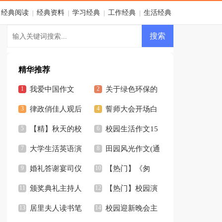
经典阅读
经典资料
学习经典
工作经典
生活经典
|
|
|
|
精华推荐
我爱中国作文
关于绿色环保的
律政俏佳人观后
作文
誓师大会开场白
感2篇
【精】秋天的校
(12篇)
校园生活作文15
园作文
大学生活英语演
篇
田园风光作文(通
讲稿
婚礼答谢宴司仪
用15篇)
【热门】《匆
开场白汇编7篇
颁奖典礼主持人
匆》读后感
【热门】校园演
开场白
居里夫人读书笔
讲稿
校园迎新晚会主