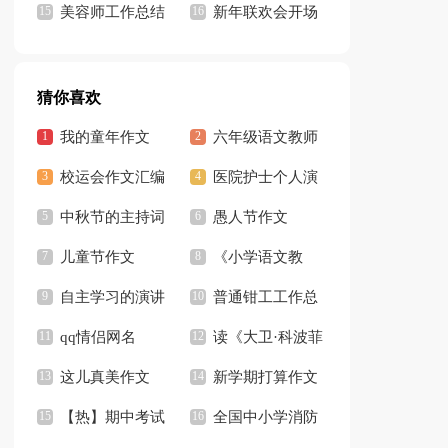
记
美容师工作总结
持人开场白13篇
新年联欢会开场
集锦15篇
白(合集15篇)
猜你喜欢
我的童年作文
六年级语文教师
【推荐】
校运会作文汇编
工作总结15篇
医院护士个人演
15篇
中秋节的主持词
讲稿
愚人节作文
开场白
儿童节作文
《小学语文教
【精】
自主学习的演讲
师》读书笔记
普通钳工工作总
稿
qq情侣网名
结
读《大卫·科波菲
这儿真美作文
尔》有感
新学期打算作文
【推荐】
【热】期中考试
全国中小学消防