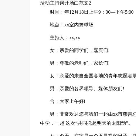
活动主持词开场白范文2
时间：年12月18日上午9：00—下午5:00
地点：xx室内篮球场
主持人：xx,xx
女：亲爱的同学们，嘉宾们!
男：尊敬的老师们，家长们!
女：亲爱的来自全国各地的青年志愿者朋
男：亲爱的各界领导、媒体朋友们!
合：大家上午好!
男：非常欢迎您与我们一起由xx市慈善总
中学，一起 这次“共同托起明天的太阳动”。
女：今天，注定是一个不寻常的日子，注