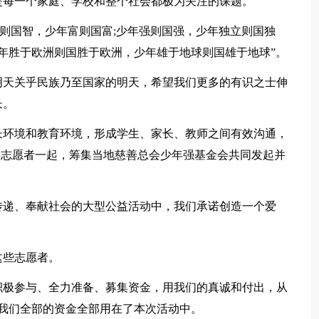
是每一个家庭、学校和整个社会都极为关注的课题。
智则国智，少年富则国富;少年强则国强，少年独立则国独
少年胜于欧洲则国胜于欧洲，少年雄于地球则国雄于地球”。
明天关乎民族乃至国家的明天，希望我们更多的有识之士伸
长。
长环境和教育环境，形成学生、家长、教师之间有效沟通，
年志愿者一起，筹集当地慈善总会少年强基金会共同发起并
传递、奉献社会的大型公益活动中，我们承诺创造一个爱
这些志愿者。
积极参与、全力准备、募集资金，用我们的真诚和付出，从
且我们全部的资金全部用在了本次活动中。