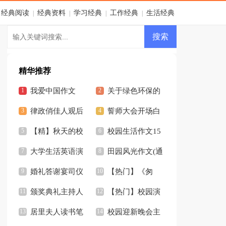
经典阅读
经典资料
学习经典
工作经典
生活经典
|
|
|
|
精华推荐
我爱中国作文
关于绿色环保的
律政俏佳人观后
作文
誓师大会开场白
感2篇
【精】秋天的校
(12篇)
校园生活作文15
园作文
大学生活英语演
篇
田园风光作文(通
讲稿
婚礼答谢宴司仪
用15篇)
【热门】《匆
开场白汇编7篇
颁奖典礼主持人
匆》读后感
【热门】校园演
开场白
居里夫人读书笔
讲稿
校园迎新晚会主