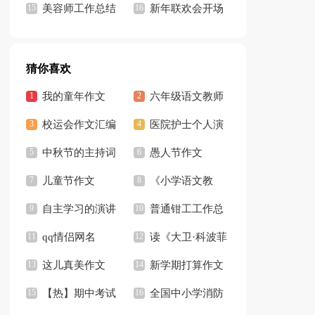
记
美容师工作总结
持人开场白13篇
新年联欢会开场
集锦15篇
白(合集15篇)
猜你喜欢
我的童年作文
六年级语文教师
【推荐】
校运会作文汇编
工作总结15篇
医院护士个人演
15篇
中秋节的主持词
讲稿
愚人节作文
开场白
儿童节作文
《小学语文教
【精】
自主学习的演讲
师》读书笔记
普通钳工工作总
稿
qq情侣网名
结
读《大卫·科波菲
这儿真美作文
尔》有感
新学期打算作文
【推荐】
【热】期中考试
全国中小学消防