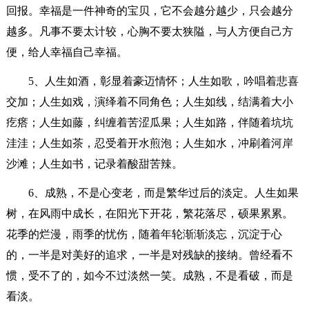
回报。幸福是一件神奇的宝贝，它不会越分越少，只会越分
越多。凡事不要太计较，心胸不要太狭隘，与人方便自己方
便，给人幸福自己幸福。
5、人生如酒，彰显着豪迈情怀；人生如歌，吟唱着悲喜
交加；人生如戏，演绎着不同角色；人生如线，结满着大小
疙瘩；人生如藤，纠缠着苦涩瓜果；人生如路，伴随着坑坑
洼洼；人生如茶，忍受着开水煎泡；人生如水，冲刷着河岸
沙滩；人生如书，记录着酸甜苦辣。
6、成熟，不是心变老，而是繁华过后的淡定。人生如果
树，在风雨中成长，在阳光下开花，繁花落尽，硕果累累。
花季的烂漫，雨季的忧伤，随着年轮渐渐淡忘，沉淀于心
的，一半是对美好的追求，一半是对残缺的接纳。曾经看不
惯，受不了的，如今不过淡然一笑。成熟，不是看破，而是
看淡。