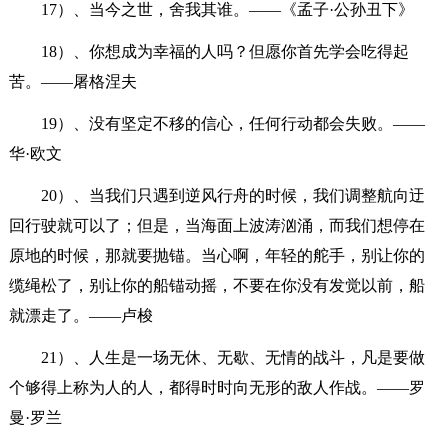
17）、当今之世，舍我其谁。——《孟子·公孙丑下》
18）、你想成为幸福的人吗？但愿你首先学会吃得起
苦。——屠格涅夫
19）、没有坚定不移的信心，任何行动都会失败。——
华·欧文
20）、当我们只遇到逆风行舟的时候，我们调整航向迂
回行驶就可以了；但是，当海面上波涛汹涌，而我们想停在
原地的时候，那就要抛锚。当心啊，年轻的舵手，别让你的
缆绳松了，别让你的船锚动摇，不要在你没有发觉以前，船
就漂走了。——卢梭
21）、人生是一场无休、无歇、无情的战斗，凡是要做
个够得上称为人的人，都得时时向无形的敌人作战。——罗
曼·罗兰