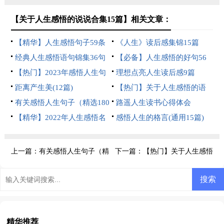
【关于人生感悟的说说合集15篇】相关文章：
【精华】人生感悟句子59条
《人生》读后感集锦15篇
经典人生感悟语句锦集36句
【必备】人生感悟的好句56
【热门】2023年感悟人生句
条
理想点亮人生读后感9篇
子摘录88条
距离产生美(12篇)
【热门】关于人生感悟的语
有关感悟人生句子（精选180
录
路遥人生读书心得体会
句）
【精华】2022年人生感悟名
感悟人生的格言(通用15篇)
句摘录59条
上一篇：
有关感悟人生句子（精
下一篇：
【热门】关于人生感悟
选180句）
的语录
精华推荐