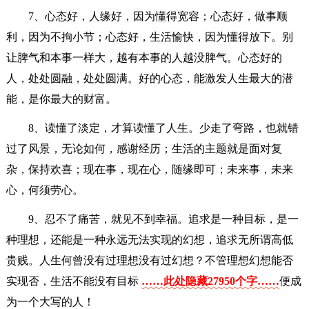
7、心态好，人缘好，因为懂得宽容；心态好，做事顺
利，因为不拘小节；心态好，生活愉快，因为懂得放下。别
让脾气和本事一样大，越有本事的人越没脾气。心态好的
人，处处圆融，处处圆满。好的心态，能激发人生最大的潜
能，是你最大的财富。
8、读懂了淡定，才算读懂了人生。少走了弯路，也就错
过了风景，无论如何，感谢经历；生活的主题就是面对复
杂，保持欢喜；现在事，现在心，随缘即可；未来事，未来
心，何须劳心。
9、忍不了痛苦，就见不到幸福。追求是一种目标，是一
种理想，还能是一种永远无法实现的幻想，追求无所谓高低
贵贱。人生何曾没有过理想没有过幻想？不管理想幻想能否
实现否，生活不能没有目标
……此处隐藏27950个字……
便成
为一个大写的人！