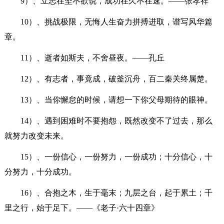
9）、立志在坚不欲说，成功在久不在速。——张孝祥
10）、挑战极限，无悔人生奋力拼搏进取，谱写风华篇
章。
11）、逝者如斯夫，不舍昼夜。——孔丘
12）、有志者，事竟成，破釜沉舟，百二秦关终属楚。
13）、当你懈怠的时候，请想一下你父母期待的眼神。
14）、遇到困难时不要抱怨，既然改变不了过去，那么
就努力改变未来。
15）、一份信心，一份努力，一份成功；十分信心，十
分努力，十分成功。
16）、合抱之木，生于毫末；九层之台，起于累土；千
里之行，始于足下。——《老子·六十四章》