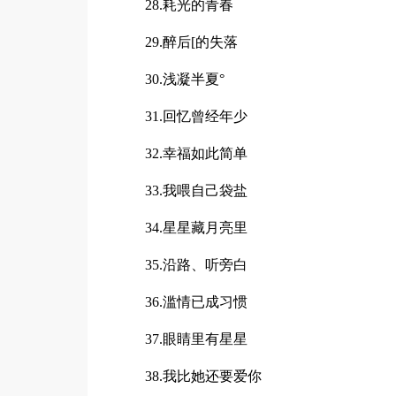
28.耗光的青春
29.醉后[的失落
30.浅凝半夏°
31.回忆曾经年少
32.幸福如此简单
33.我喂自己袋盐
34.星星藏月亮里
35.沿路、听旁白
36.滥情已成习惯
37.眼睛里有星星
38.我比她还要爱你