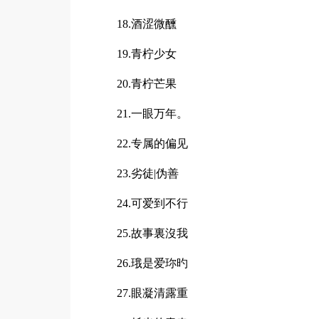
18.酒涩微醺
19.青柠少女
20.青柠芒果
21.一眼万年。
22.专属的偏见
23.劣徒|伪善
24.可爱到不行
25.故事裏沒我
26.珴是爱珎旳
27.眼凝清露重