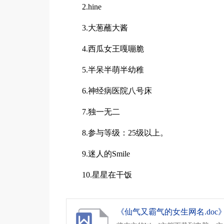
2.hine
3.大葱蘸大酱
4.西瓜女王嘎嘣脆
5.半呆半萌半幼稚
6.神经病医院八号床
7.独一无二
8.参与等级：25级以上。
9.迷人的Smile
10.星星在干饭
《仙气又霸气的女生网名.doc