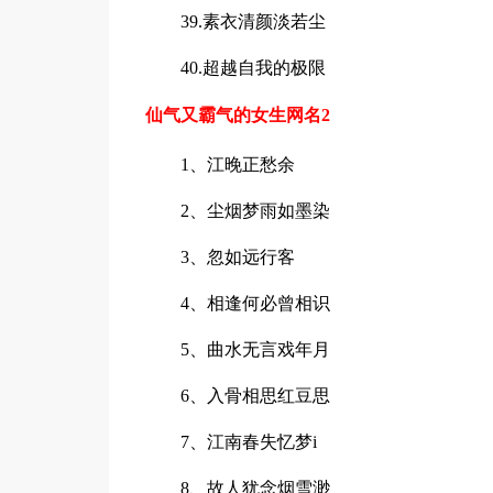
39.素衣清颜淡若尘
40.超越自我的极限
仙气又霸气的女生网名2
1、江晚正愁余
2、尘烟梦雨如墨染
3、忽如远行客
4、相逢何必曾相识
5、曲水无言戏年月
6、入骨相思红豆思
7、江南春失忆梦i
8、故人犹念烟雪渺