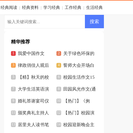
经典阅读
经典资料
学习经典
工作经典
生活经典
|
|
|
|
精华推荐
我爱中国作文
关于绿色环保的
律政俏佳人观后
作文
誓师大会开场白
感2篇
【精】秋天的校
(12篇)
校园生活作文15
园作文
大学生活英语演
篇
田园风光作文(通
讲稿
婚礼答谢宴司仪
用15篇)
【热门】《匆
开场白汇编7篇
颁奖典礼主持人
匆》读后感
【热门】校园演
开场白
居里夫人读书笔
讲稿
校园迎新晚会主