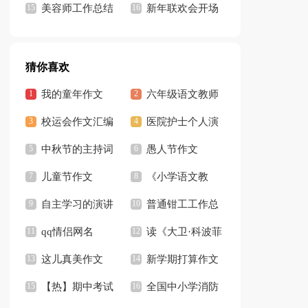
记
美容师工作总结
持人开场白13篇
新年联欢会开场
集锦15篇
白(合集15篇)
猜你喜欢
我的童年作文
六年级语文教师
【推荐】
校运会作文汇编
工作总结15篇
医院护士个人演
15篇
中秋节的主持词
讲稿
愚人节作文
开场白
儿童节作文
《小学语文教
【精】
自主学习的演讲
师》读书笔记
普通钳工工作总
稿
qq情侣网名
结
读《大卫·科波菲
这儿真美作文
尔》有感
新学期打算作文
【推荐】
【热】期中考试
全国中小学消防