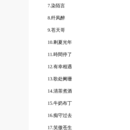
7.染陌言
8.纤凤醉
9.苍天哥
10.剩夏光年
11.時間停了
12.有幸相遇
13.歌处阑珊
14.清茶煮酒
15.牛奶布丁
16.痴守过去
17.笑傲苍生