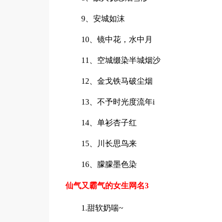
9、安城如沫
10、镜中花，水中月
11、空城缀染半城烟沙
12、金戈铁马破尘烟
13、不予时光度流年i
14、单衫杏子红
15、川长思鸟来
16、朦朦墨色染
仙气又霸气的女生网名3
1.甜软奶喘~