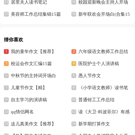
居里夫人读书笔记
校园迎新晚会主持人开场
美容师工作总结集锦15篇
白13篇
新年联欢会开场白(合集15
篇)
猜你喜欢
我的童年作文【推荐】
六年级语文教师工作总结
校运会作文汇编15篇
15篇
医院护士个人演讲稿
中秋节的主持词开场白
愚人节作文
儿童节作文【精】
《小学语文教师》读书笔
自主学习的演讲稿
记
普通钳工工作总结
qq情侣网名
读《大卫·科波菲尔》有感
这儿真美作文【推荐】
新学期打算作文