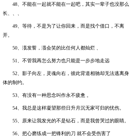
48、不能在一起就不能在一起吧，其实一辈子也没那么
长、、、
49、等待，不是为了让你回来，而是找个借口，不离
开。
50、涐发誓，涐会笑的比任何人都灿烂 、
51、不管我再怎么努力也只能是一步步地走远
52、影子向左，灵魂向右，彼此背道相驰却无法逃离身
体的制约。
53、有没有一种思念叫作永不疲惫 。
54、我总是这样凝望那些日升月沉无家可归的忧伤。
55、原来让我发光的不是钻石，而是我曾哭过的眼睛。
56、把心磨练成一把锋利的刀 就不会受伤害了