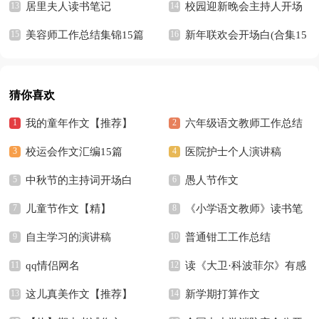
居里夫人读书笔记
校园迎新晚会主持人开场
美容师工作总结集锦15篇
白13篇
新年联欢会开场白(合集15
篇)
猜你喜欢
我的童年作文【推荐】
六年级语文教师工作总结
校运会作文汇编15篇
15篇
医院护士个人演讲稿
中秋节的主持词开场白
愚人节作文
儿童节作文【精】
《小学语文教师》读书笔
自主学习的演讲稿
记
普通钳工工作总结
qq情侣网名
读《大卫·科波菲尔》有感
这儿真美作文【推荐】
新学期打算作文